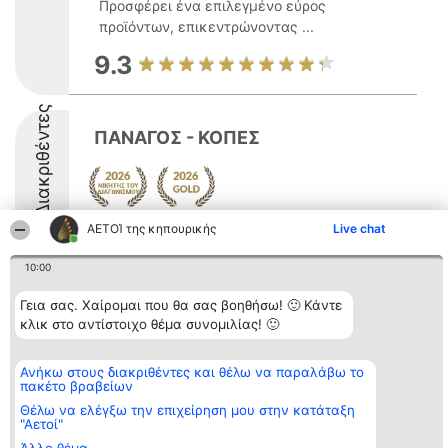
Προσφέρει ένα επιλεγμένο εύρος
προϊόντων, επικεντρώνοντας ...
9.3
Διακριθέντες
ΠΑΝΑΓΟΣ - ΚΟΠΕΣ
ΑΕΤΟΊ της κηπουρικής
Live chat
9.2
10:00
Γεια σας. Χαίρομαι που θα σας βοηθήσω! 🙂 Κάντε
Διοργανωτής της
Κατάταξη
Επικοινωνία
κατάταξης
Διακριθέντες
Επικοινωνία
κλικ στο αντίστοιχο θέμα συνομιλίας! 🙂
BEAUTIFUL COMPANY
Λίστα όλων
Μονοπρόσωπη ΙΚΕ
των
ΤΗΛ. ΕΠΙΚΟΙΝΩΝΙΑΣ:
διακριθέντων
Ανήκω στους διακριθέντες και θέλω να παραλάβω το
2104128019
Μεθοδολογία
πακέτο βραβείων
email:
Όροι &
Θέλω να ελέγξω την επιχείρηση μου στην κατάταξη
aetoi@beautifulcompany.co
προϋποθέσεις
"Αετοί"
ΠΟΛΙΤΙΚΗ
ΑΠΟΡΡΗΤΟΥ