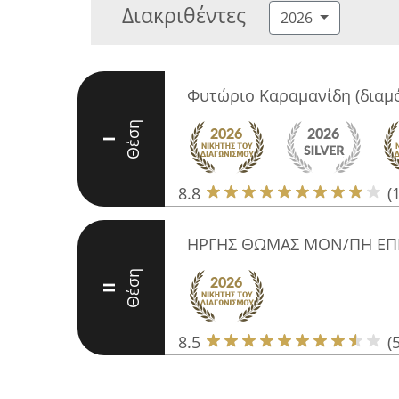
Διακριθέντες
2026
Φυτώριο Καραμανίδη (δια
Θέση
I
8.8
(
ΗΡΓΗΣ ΘΩΜΑΣ ΜΟΝ/ΠΗ ΕΠΕ
Θέση
II
8.5
(5