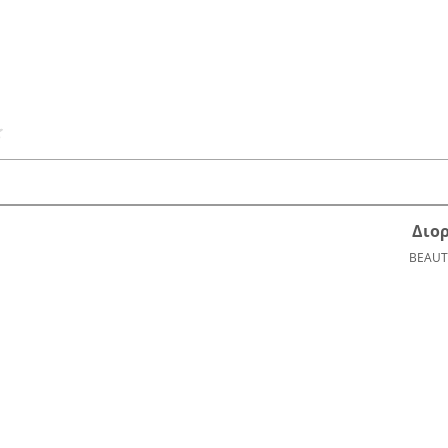
Διο
BEAUT