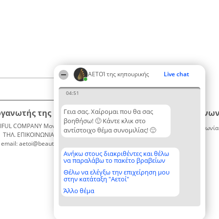
ΑΕΤΟΊ της κηπουρικής
Live chat
04:51
Γεια σας. Χαίρομαι που θα σας
ργανωτής της κατάταξης
Κατάταξη
Επικοινων
βοηθήσω! 🙂 Κάντε κλικ στο
IFUL COMPANY Μονοπρόσωπη ΙΚΕ
Διακριθέντες
Επικοινωνία
αντίστοιχο θέμα συνομιλίας! 🙂
ΤΗΛ. ΕΠΙΚΟΙΝΩΝΙΑΣ: 2104128019
Λίστα
email: aetoi@beautifulcompany.co
όλων των
διακριθέντων
Ανήκω στους διακριθέντες και θέλω
να παραλάβω το πακέτο βραβείων
Μεθοδολογία
Όροι &
Θέλω να ελέγξω την επιχείρηση μου
στην κατάταξη "Αετοί"
προϋποθέσεις
ΠΟΛΙΤΙΚΗ
Άλλο θέμα
ΑΠΟΡΡΗΤΟΥ