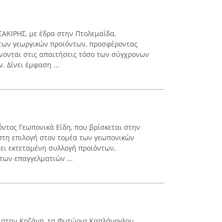
ΣΑΚΙΡΗΣ, με έδρα στην Πτολεμαΐδα,
 των γεωργικών προϊόντων, προσφέροντας
νονται στις απαιτήσεις τόσο των σύγχρονων
 Δίνει έμφαση ...
όντος Γεωπονικά Είδη, που βρίσκεται στην
ιστη επιλογή στον τομέα των γεωπονικών
τει εκτεταμένη συλλογή προϊόντων,
των επαγγελματιών ...
2 στην Κοζάνη, τα Φυτώρια Καπλάνογλου