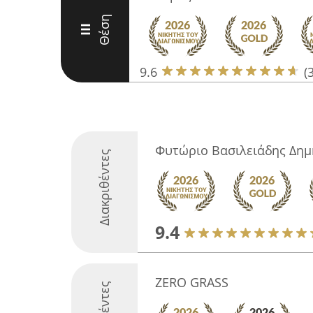
Θέση
III
9.6
(
Φυτώριο Βασιλειάδης Δημ
Διακριθέντες
9.4
ZERO GRASS