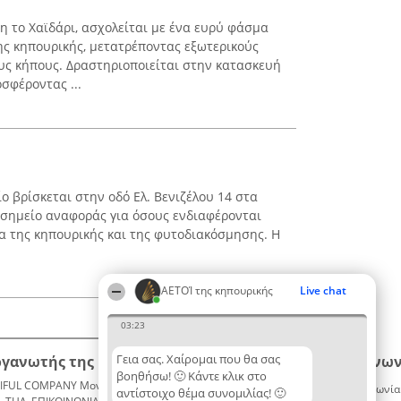
η το Χαϊδάρι, ασχολείται με ένα ευρύ φάσμα
ς κηπουρικής, μετατρέποντας εξωτερικούς
υς κήπους. Δραστηριοποιείται στην κατασκευή
σφέροντας ...
ο βρίσκεται στην οδό Ελ. Βενιζέλου 14 στα
 σημείο αναφοράς για όσους ενδιαφέρονται
έα της κηπουρικής και της φυτοδιακόσμησης. Η
ΑΕΤΟΊ της κηπουρικής
Live chat
03:23
Γεια σας. Χαίρομαι που θα σας
ργανωτής της κατάταξης
Κατάταξη
Επικοινων
βοηθήσω! 🙂 Κάντε κλικ στο
IFUL COMPANY Μονοπρόσωπη ΙΚΕ
Διακριθέντες
Επικοινωνία
αντίστοιχο θέμα συνομιλίας! 🙂