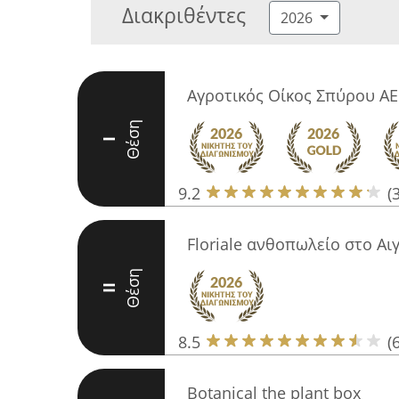
Διακριθέντες
2026
Αγροτικός Οίκος Σπύρου Α
Θέση
I
9.2
(
Floriale ανθοπωλείο στο Αι
Θέση
II
8.5
(6
Botanical the plant box