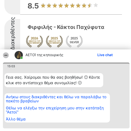
8.5
Διακριθέντες
Φιρφιλής - Κάκτοι Παχύφυτα
8.4
ΑΕΤΟΊ της κηπουρικής
Live chat
15:03
Διοργανωτής της
Κατάταξη
Επικοινωνία
Γεια σας. Χαίρομαι που θα σας βοηθήσω! 🙂 Κάντε
κατάταξης
Διακριθέντες
Επικοινωνία
κλικ στο αντίστοιχο θέμα συνομιλίας! 🙂
BEAUTIFUL COMPANY
Λίστα όλων
Μονοπρόσωπη ΙΚΕ
των
ΤΗΛ. ΕΠΙΚΟΙΝΩΝΙΑΣ:
διακριθέντων
Ανήκω στους διακριθέντες και θέλω να παραλάβω το
2104128019
Μεθοδολογία
πακέτο βραβείων
email:
Όροι &
aetoi@beautifulcompany.co
προϋποθέσεις
Θέλω να ελέγξω την επιχείρηση μου στην κατάταξη
"Αετοί"
ΠΟΛΙΤΙΚΗ
ΑΠΟΡΡΗΤΟΥ
Άλλο θέμα