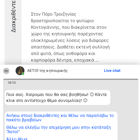
Διακριθέντες
Στον Πόρο Τροιζηνίας
δραστηριοποιείται το φυτώριο
Κοντογιάννης, που διακρίνεται στον
χώρο της κηπουρικής παρέχοντας
ολοκληρωμένες λύσεις για διάφορες
απαιτήσεις. Διαθέτει εκτενή συλλογή
από φυτά, όπως ανθοφόρα και
καρποφόρα δέντρα, εποχιακά ...
8.8
ΑΕΤΟΊ της κηπουρικής
Live chat
16:10
Διοργανωτής της
Κατάταξη
Επικοινωνία
Γεια σας. Χαίρομαι που θα σας βοηθήσω! 🙂 Κάντε
κατάταξης
Διακριθέντες
Επικοινωνία
κλικ στο αντίστοιχο θέμα συνομιλίας! 🙂
BEAUTIFUL COMPANY
Λίστα όλων
Μονοπρόσωπη ΙΚΕ
των
ΤΗΛ. ΕΠΙΚΟΙΝΩΝΙΑΣ:
διακριθέντων
Ανήκω στους διακριθέντες και θέλω να παραλάβω το
2104128019
Μεθοδολογία
πακέτο βραβείων
email:
Όροι &
aetoi@beautifulcompany.co
προϋποθέσεις
Θέλω να ελέγξω την επιχείρηση μου στην κατάταξη
"Αετοί"
ΠΟΛΙΤΙΚΗ
ΑΠΟΡΡΗΤΟΥ
Άλλο θέμα