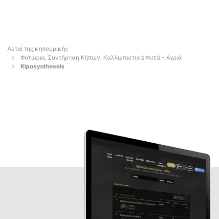
Αετοί της κηπουρικής
Φυτώρια, Συντήρηση Κήπων, Καλλωπιστικά Φυτά - Αγριά
Kiposyntheseis