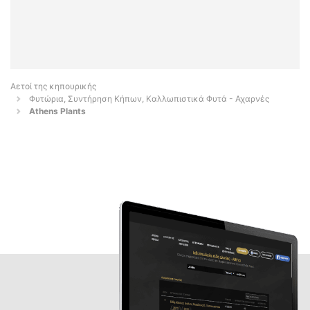
Αετοί της κηπουρικής
Φυτώρια, Συντήρηση Κήπων, Καλλωπιστικά Φυτά - Αχαρνές
Athens Plants