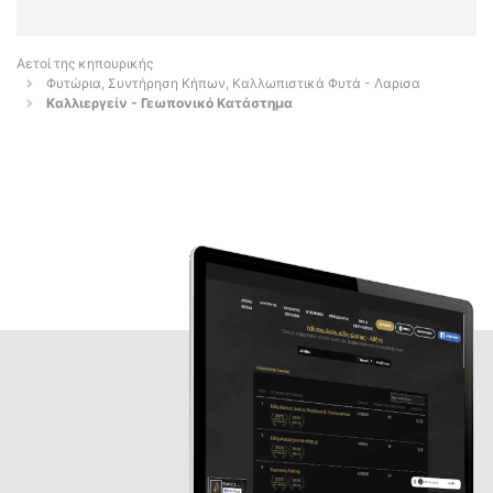
Αετοί της κηπουρικής
Φυτώρια, Συντήρηση Κήπων, Καλλωπιστικά Φυτά - Λαρισα
Καλλιεργείν - Γεωπονικό Κατάστημα