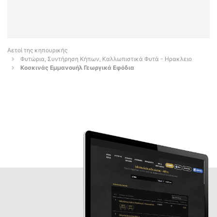
Αετοί της κηπουρικής
Φυτώρια, Συντήρηση Κήπων, Καλλωπιστικά Φυτά - Ηρακλειο
Κοσκινάς Εμμανουήλ Γεωργικά Εφόδια