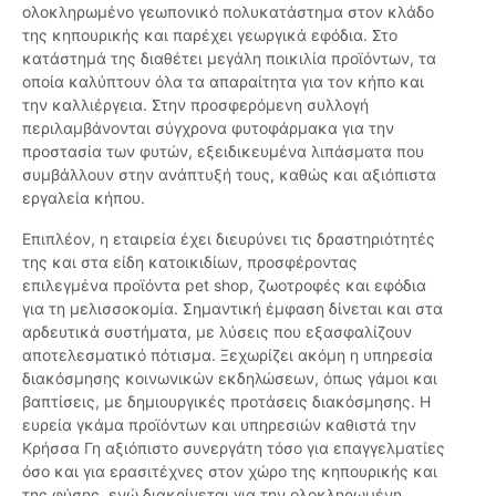
ολοκληρωμένο γεωπονικό πολυκατάστημα στον κλάδο
της κηπουρικής και παρέχει γεωργικά εφόδια. Στο
κατάστημά της διαθέτει μεγάλη ποικιλία προϊόντων, τα
οποία καλύπτουν όλα τα απαραίτητα για τον κήπο και
την καλλιέργεια. Στην προσφερόμενη συλλογή
περιλαμβάνονται σύγχρονα φυτοφάρμακα για την
προστασία των φυτών, εξειδικευμένα λιπάσματα που
συμβάλλουν στην ανάπτυξή τους, καθώς και αξιόπιστα
εργαλεία κήπου.
Επιπλέον, η εταιρεία έχει διευρύνει τις δραστηριότητές
της και στα είδη κατοικιδίων, προσφέροντας
επιλεγμένα προϊόντα pet shop, ζωοτροφές και εφόδια
για τη μελισσοκομία. Σημαντική έμφαση δίνεται και στα
αρδευτικά συστήματα, με λύσεις που εξασφαλίζουν
αποτελεσματικό πότισμα. Ξεχωρίζει ακόμη η υπηρεσία
διακόσμησης κοινωνικών εκδηλώσεων, όπως γάμοι και
βαπτίσεις, με δημιουργικές προτάσεις διακόσμησης. Η
ευρεία γκάμα προϊόντων και υπηρεσιών καθιστά την
Κρήσσα Γη αξιόπιστο συνεργάτη τόσο για επαγγελματίες
όσο και για ερασιτέχνες στον χώρο της κηπουρικής και
της φύσης, ενώ διακρίνεται για την ολοκληρωμένη