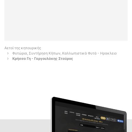
Αετοί της κηπουρικής
Φυτώρια, Συντήρηση Κήπων, Καλλωπιστικά Φυτά - Ηρακλειο
Κρήσσα Γη - Γαργουλάκης Σταύρος