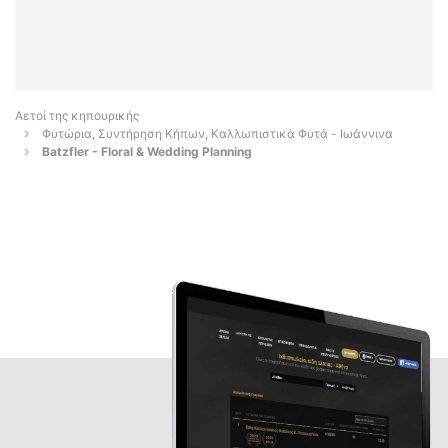
Αετοί της κηπουρικής
Φυτώρια, Συντήρηση Κήπων, Καλλωπιστικά Φυτά - Ιωάννινα
Batzfler - Floral & Wedding Planning