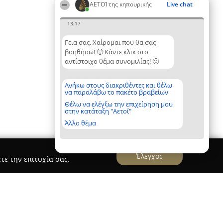
ΑΕΤΟΊ της κηπουρικής
Live chat
13:17
Γεια σας. Χαίρομαι που θα σας
βοηθήσω! 🙂 Κάντε κλικ στο
αντίστοιχο θέμα συνομιλίας! 🙂
Ανήκω στους διακριθέντες και θέλω
να παραλάβω το πακέτο βραβείων
Θέλω να ελέγξω την επιχείρηση μου
στην κατάταξη "Αετοί"
Άλλο θέμα
Έλεγχος
τε την επιτυχία σας.
 Γεωργιος