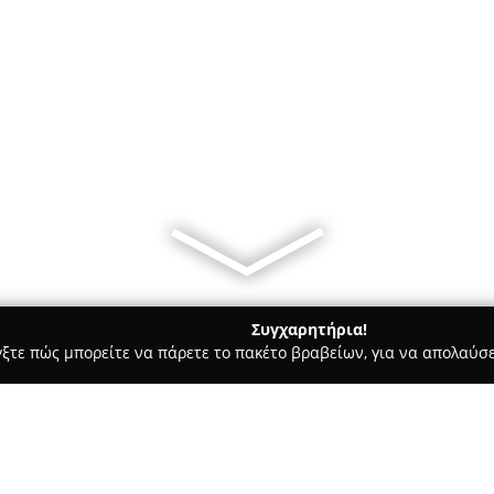
Συγχαρητήρια!
γξτε πώς μπορείτε να πάρετε το πακέτο βραβείων, για να απολαύσε
ων, Καλλωπιστικά Φυτά - Λιμενασ Χερσονησου
Νικολοπουλος