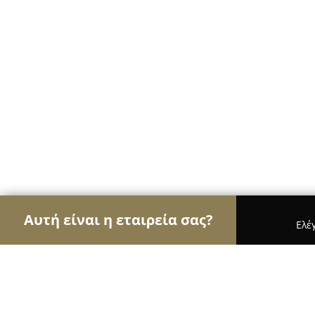
Αυτή είναι η εταιρεία σας?
Ελέ
Αετοί της κηπουρικής
Φυτώρια, Συντήρηση Κήπ