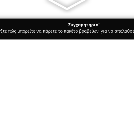
Συγχαρητήρια!
γξτε πώς μπορείτε να πάρετε το πακέτο βραβείων, για να απολαύσε
ν, Καλλωπιστικά Φυτά - περιοχή Βοιωτίας
Ι. ΠΑΠΑΓΙΑΝΝΑΚΗΣ Ο.Ε.
ΑΙΣΚΟΣ - Ι.
Σχετικά με την εταιρεία:
Η
ΠΑΝΑΓΡΟΤΙΚΗ ΣΧΗΜΑΤΑΡΙ
ειδικεύεται στην παροχή μίας 
οποία απευθύνονται τόσο στον
εταιρεία καλύπτει ποικίλες αν
γεωργικά εφόδια, λιπάσματα, 
άρδευσης, καθώς και εργαλεία 