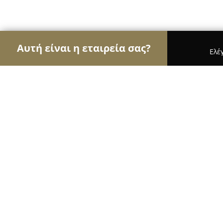
Αυτή είναι η εταιρεία σας?
Ελέ
Αετοί της κηπουρικής
Φυτώρια, Συντήρηση Κήπω
ΠΑΝΑΓΡΟΤΙΚΗ ΣΧΗΜΑΤΑΡΙΟΥ Ε. ΚΑΡΑΙΣΚΟΣ - 
ΠΑΝΑΓΡΟΤΙΚΗ ΣΧΗΜΑΤΑΡΙΟΥ Ε. ΚΑΡ
ΠΑΠΑΓΙΑΝΝΑΚΗΣ Ο.Ε.
8.7
(10)