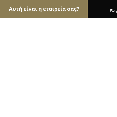
Αυτή είναι η εταιρεία σας?
Ελέ
Αετοί της κηπουρικής
Φυτώρια, Συντήρηση Κήπ
ΠΑΠΑΡΓΥΡΟΠΟΥΛΟΣ ΑΡΓΥΡΗΣ - Γ
8.1
(6)
Μεσσηνη, Λεωφ. Εθνάρχου Μακαρίου 213
Εμφάνιση αριθμού τηλεφώνου