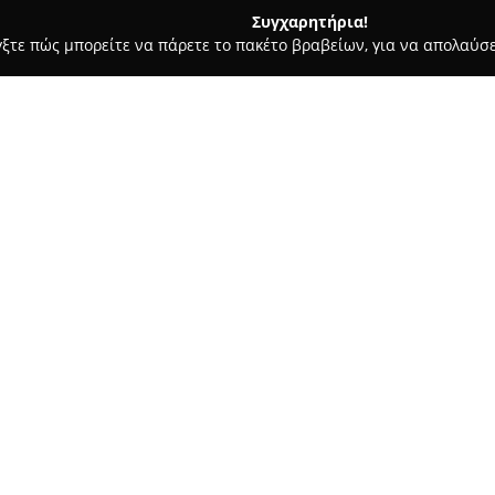
Συγχαρητήρια!
γξτε πώς μπορείτε να πάρετε το πακέτο βραβείων, για να απολαύσε
ων, Καλλωπιστικά Φυτά - Μεσσηνη
ΠΑΠΑΡΓΥΡΟΠΟΥΛΟΣ ΑΡΓΥ
ΕΩΠΟΝΟΣ
Σχετικά με την εταιρεία:
Το κατάστημα
Παπαργυρόπου
αξιόπιστη επιλογή για υπηρεσί
της γεωργίας. Ο ιδιοκτήτης, γ
καλύπτοντας ένα ευρύ φάσμα α
τομέα.
Η επιχείρηση επικεντρώνεται 
δενδροκομικά είδη, και παράλλ
φυτά για εσωτερικό και εξωτε
γεωργικά φάρμακα, εξειδικευμ