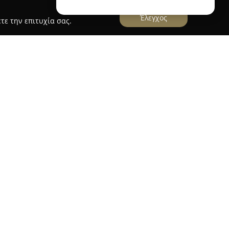
Έλεγχος
τε την επιτυχία σας.
ΡΗΣ - ΓΕΩΠΟΝΟΣ
λος Αργύρης
στη Μεσσήνη ξεχωρίζει ως
ες και προϊόντα στον κλάδο της κηπουρικής και
εωπόνος, προσφέρει εξειδικευμένες λύσεις,
ναγκών για ερασιτέχνες και επαγγελματίες του
σε φυτώρια, διαθέτοντας ανθοκομικά και
ηλα προσφέρει μια ποικιλία σπόρων, καθώς και
ρικό χώρο. Συμπληρωματικά, διατίθενται
ένα λιπάσματα και φυτόχωμα, απαραίτητα για