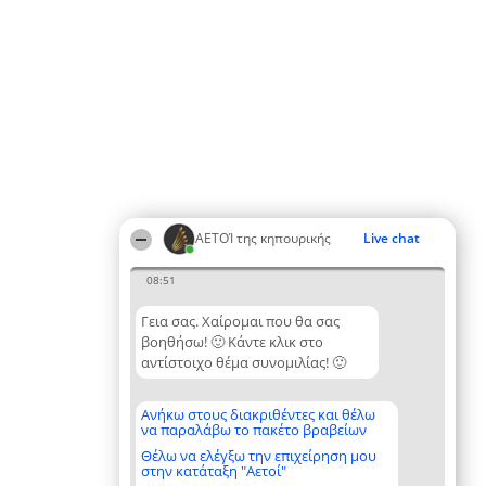
ΑΕΤΟΊ της κηπουρικής
Live chat
08:51
Γεια σας. Χαίρομαι που θα σας
βοηθήσω! 🙂 Κάντε κλικ στο
αντίστοιχο θέμα συνομιλίας! 🙂
Ανήκω στους διακριθέντες και θέλω
να παραλάβω το πακέτο βραβείων
Θέλω να ελέγξω την επιχείρηση μου
στην κατάταξη "Αετοί"