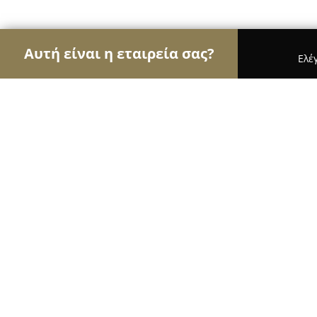
Αυτή είναι η εταιρεία σας?
Ελέ
Αετοί της κηπουρικής
Φυτώρια, Συντήρηση Κήπ
Πουλημένος Νεοπτόλεμος-Πουλημένου Μαρία 
Πουλημένος Νεοπτόλεμος-Πουλημ
Poulimenos cacti & succulents since
Παχύφυτα
9.8
(87)