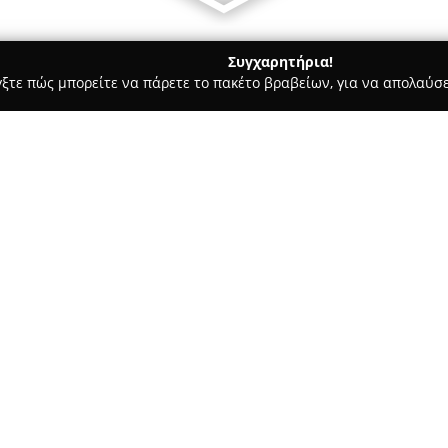
Συγχαρητήρια!
γξτε πώς μπορείτε να πάρετε το πακέτο βραβείων, για να απολαύσε
ων, Καλλωπιστικά Φυτά - Καπανδρίτι
Οε Poulimenos cacti & succulents since 1945 Κάκτοι - Παχύφ
ένου Μαρία Οε
Σχετικά με την εταιρεία:
 1945 Κάκτοι -
Η
Πουλημένος Κάκτοι και Π
δραστηριοποιείται στον τομέα 
αποδίδεται στον Νεοπτόλεμο Πο
έθεσε τα θεμέλια για εξειδίκε
έχει την έδρα της στο Καπανδρί
διαθέτει σύγχρονες θερμοκηπια
διαμορφώνουν ένα ιδιαίτερο, 