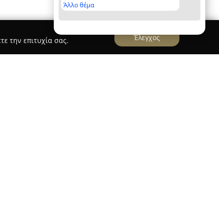
Άλλο θέμα
Έλεγχος
τε την επιτυχία σας.
υτα
αχύφυτα
είναι μια οικογενειακή επιχείρηση που
της κηπουρικής από το 1945. Η ίδρυσή της
υλημένο, ο οποίος, με πάθος και διορατικότητα,
υση στους κάκτους και τα παχύφυτα. Η εταιρεία
τι Αττικής, επί της οδού Συράκου 14, και
κές και υπαίθριες εγκαταστάσεις, που
εξωτικό περιβάλλον, προσελκύοντας