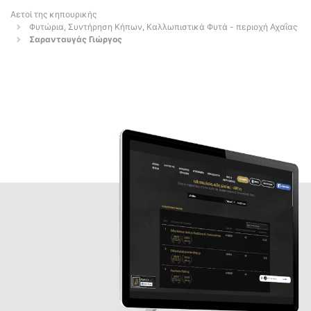
Αετοί της κηπουρικής
Φυτώρια, Συντήρηση Κήπων, Καλλωπιστικά Φυτά - περιοχή Αχαΐας
Σαρανταυγάς Γιώργος