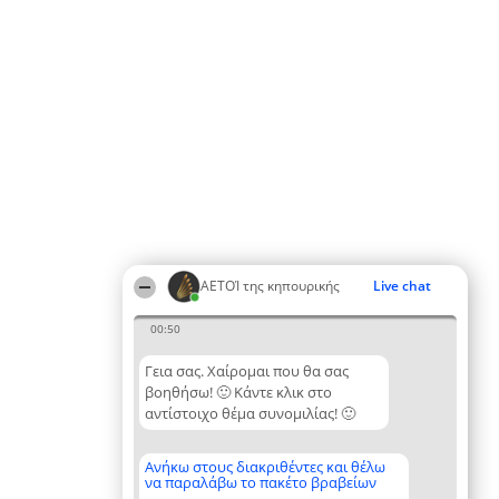
ΑΕΤΟΊ της κηπουρικής
Live chat
00:50
Γεια σας. Χαίρομαι που θα σας
βοηθήσω! 🙂 Κάντε κλικ στο
αντίστοιχο θέμα συνομιλίας! 🙂
Ανήκω στους διακριθέντες και θέλω
να παραλάβω το πακέτο βραβείων