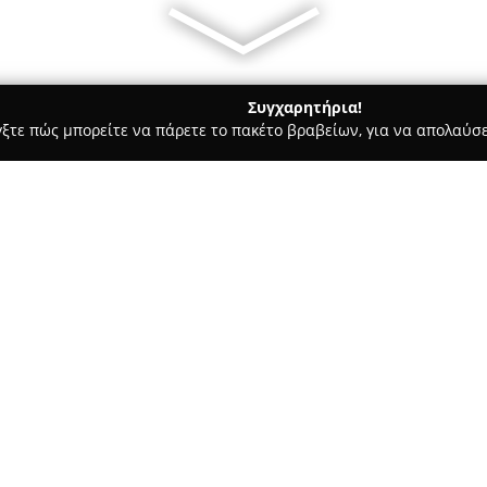
Συγχαρητήρια!
γξτε πώς μπορείτε να πάρετε το πακέτο βραβείων, για να απολαύσε
ων, Καλλωπιστικά Φυτά - Λαμία
ΦΥΤΩΡΙΟ PLANT CENTER ΛΑΜ
Σχετικά με την εταιρεία:
Το
Φυτώριο Plant Center Λαμ
ενδιαφέρονται για την κηπουρ
της Λαμίας, συγκεκριμένα στη
επιχείρηση διακρίνεται λόγω 
ποιότητας, καλύπτοντας τις πε
υπαίθριο χώρο.