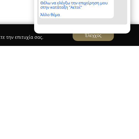
Θέλω να ελέγξω την επιχείρηση μου
στην κατάταξη "Αετοί"
Άλλο θέμα
Έλεγχος
τε την επιτυχία σας.
ΙΑ
ία
θεωρείται σημαντικός προορισμός για όσους
ική, παρέχοντας αξιόλογη εμπειρία στην περιοχή
 διεύθυνση 7ο χλμ ΕΟ Λαμίας Καρπενησίου. Η
της πλούσιας γκάμας προϊόντων υψηλής
ρισσότερες ανάγκες γύρω από τον κήπο και τον