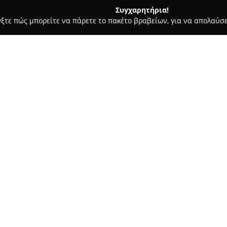
Συγχαρητήρια!
γξτε πώς μπορείτε να πάρετε το πακέτο βραβείων, για να απολαύσε
ων, Καλλωπιστικά Φυτά - Λαρισα
Φυτα Γκογκος
Σχετικά με την εταιρεία:
Η επιχείρηση
Φυτά Γκόγκος
δ
τομέα της κηπουρικής, λειτου
σημαντική εμπειρία στην παρα
τόσο για εσωτερικά όσο και γι
οι καλλιέργειες αναπτύσσοντα
Η έμφαση στην ποιότητα αλλά 
στη διαμόρφωση αξιοπιστίας σ
Επιπλέον, η εταιρεία παρέχει
στους πελάτες, με ιδιαίτερη ε