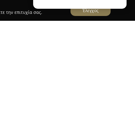
Έλεγχος
τε την επιτυχία σας.
ιαθέτει πολυετή παρουσία και εξειδίκευση στον
ργώντας ως οικογενειακή μονάδα στη Λάρισα. Με
γωγή και καλλιέργεια διαφόρων ειδών φυτών,
α εξωτερικά περιβάλλοντα, διασφαλίζει ότι όλες
ι κάτω από τις καλύτερες δυνατές προϋποθέσεις.
και η διάθεση για καινοτομία έχουν συμβάλει
τον χώρο της κηπουρικής.
 αναλυτική ενημέρωση και ουσιαστική υποστήριξη
υαισθησία στην αισθητική συνοχή και αρμονία.