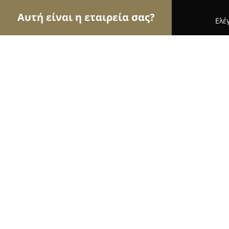
Αυτή είναι η εταιρεία σας?
Ελέ
Αετοί της κηπουρικής
Φυτώρια, Συντήρηση Κήπ
Φυτα Γκογκος
9.4
(85)
Λαρισα, Φαρσάλων Rd, 4th km
Εμφάνιση αριθμού τηλεφώνου