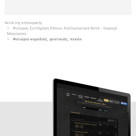
Αετοί της κηπουρικής
Φυτώρια, Συντήρηση Κήπων, Καλλωπιστικά Φυτά - περιοχή
Μαγνησίας
Φυτώρια καρυδιάς, φιστικιάς, πεκάν