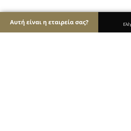
Αυτή είναι η εταιρεία σας?
Ελέ
Αετοί της κηπουρικής
Φυτώρια, Συντήρηση Κήπ
Φυτωριο Καρτερου Στέλιος -Στελλα
8.4
(31)
Ηρακλειο, Επαρ.Οδ. Καρτερού - Μονής Αγκαράθο
Εμφάνιση αριθμού τηλεφώνου