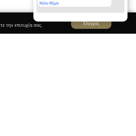
Άλλο θέμα
Έλεγχος
τε την επιτυχία σας.
ος -Στελλα
ού Στέλιος - Στέλλα
δραστηριοποιείται από το
ού Ηρακλείου, επικεντρώνοντας τις υπηρεσίες
α, απευθυνόμενη τόσο σε ιδιώτες όσο και σε
κεύεται στην καλλιέργεια και τον
οποιώντας σύγχρονες επιστημονικές τεχνικές
τας των προϊόντων της.
νη γκάμα από οπωροφόρα και καλλωπιστικά