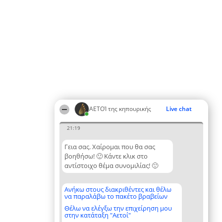
ΑΕΤΟΊ της κηπουρικής
Live chat
21:19
Γεια σας. Χαίρομαι που θα σας
βοηθήσω! 🙂 Κάντε κλικ στο
αντίστοιχο θέμα συνομιλίας! 🙂
Ανήκω στους διακριθέντες και θέλω
να παραλάβω το πακέτο βραβείων
Θέλω να ελέγξω την επιχείρηση μου
στην κατάταξη "Αετοί"