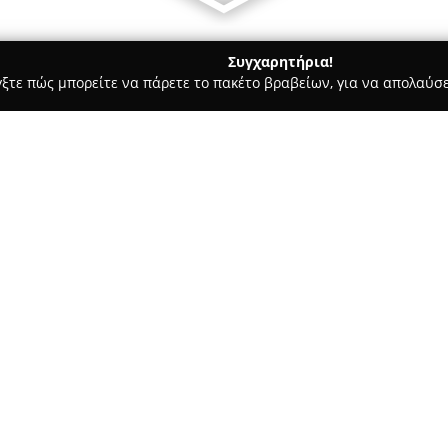
Συγχαρητήρια!
γξτε πώς μπορείτε να πάρετε το πακέτο βραβείων, για να απολαύσε
ων, Καλλωπιστικά Φυτά - Ηρακλειο
Φυτωριο Καρτερου Στέλι
Σχετικά με την εταιρεία:
Η επιχείρηση
Φυτώριο Καρτερ
1998 στην περιοχή του Καρτερ
της στην άνθιση και φυτοτεχνί
επαγγελματίες. Η εταιρεία ειδι
πολλαπλασιασμό φυτών χρησιμ
για τη διασφάλιση της ποιότη
υ
Το φυτώριο διαθέτει εκτεταμέ