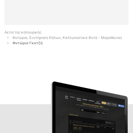
Αετοί της κηπουρικής
Φυτώρια, Συντήρηση Κήπων, Καλλωπιστικά Φυτά - Μαραθώνας
Φυτώρια Γκατζή