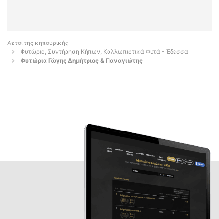
Αετοί της κηπουρικής
Φυτώρια, Συντήρηση Κήπων, Καλλωπιστικά Φυτά - Έδεσσα
Φυτώρια Γώγης Δημήτριος & Παναγιώτης