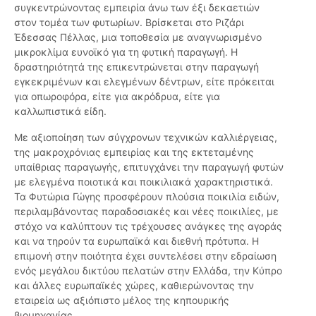
συγκεντρώνοντας εμπειρία άνω των έξι δεκαετιών
στον τομέα των φυτωρίων. Βρίσκεται στο Ριζάρι
Έδεσσας Πέλλας, μια τοποθεσία με αναγνωρισμένο
μικροκλίμα ευνοϊκό για τη φυτική παραγωγή. Η
δραστηριότητά της επικεντρώνεται στην παραγωγή
εγκεκριμένων και ελεγμένων δέντρων, είτε πρόκειται
για οπωροφόρα, είτε για ακρόδρυα, είτε για
καλλωπιστικά είδη.
Με αξιοποίηση των σύγχρονων τεχνικών καλλιέργειας,
της μακροχρόνιας εμπειρίας και της εκτεταμένης
υπαίθριας παραγωγής, επιτυγχάνει την παραγωγή φυτών
με ελεγμένα ποιοτικά και ποικιλιακά χαρακτηριστικά.
Τα Φυτώρια Γώγης προσφέρουν πλούσια ποικιλία ειδών,
περιλαμβάνοντας παραδοσιακές και νέες ποικιλίες, με
στόχο να καλύπτουν τις τρέχουσες ανάγκες της αγοράς
και να τηρούν τα ευρωπαϊκά και διεθνή πρότυπα. Η
επιμονή στην ποιότητα έχει συντελέσει στην εδραίωση
ενός μεγάλου δικτύου πελατών στην Ελλάδα, την Κύπρο
και άλλες ευρωπαϊκές χώρες, καθιερώνοντας την
εταιρεία ως αξιόπιστο μέλος της κηπουρικής
βιομηχανίας.