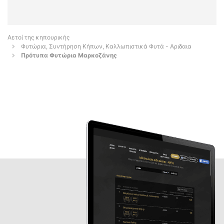
Αετοί της κηπουρικής
Φυτώρια, Συντήρηση Κήπων, Καλλωπιστικά Φυτά - Αριδαια
Πρότυπα Φυτώρια Μαρκοζάνης