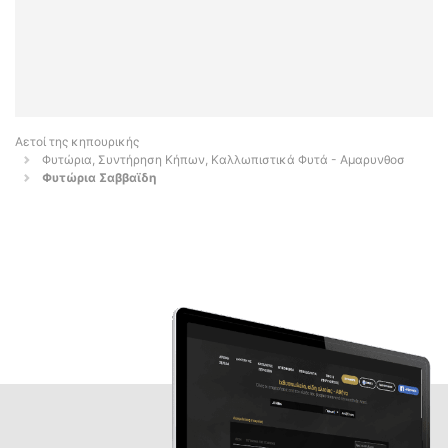
Αετοί της κηπουρικής
Φυτώρια, Συντήρηση Κήπων, Καλλωπιστικά Φυτά - Αμαρυνθοσ
Φυτώρια Σαββαϊδη