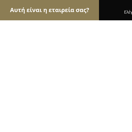
Αυτή είναι η εταιρεία σας?
Ελέ
Αετοί της κηπουρικής
Φυτώρια, Συντήρηση Κήπ
Φυτώρια Τρατσέλα - TRATSELA'S N
8.3
(10)
Νεα Μουδανια, 1ο χλμ.Ν
Εμφάνιση αριθμού τηλεφώνου