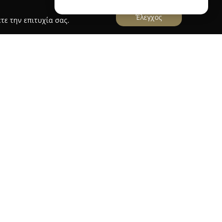
Έλεγχος
τε την επιτυχία σας.
 TRATSELA'S NURSERIES
έλα
δραστηριοποιείται στον τομέα της
78 στα Νέα Μουδανιά της Χαλκιδικής,
ρία στον χώρο. Η εταιρεία εξειδικεύεται στην
οινικοειδών, καλύπτοντας συγχρόνως ένα ευρύ
φαρμόζει σύγχρονες καλλιεργητικές τεχνικές,
ψηλής ποιότητας στα προϊόντα της.
δένδρων γίνεται με χρήση φυλλοφόρων
από ιδιόκτητες μητρικές φυτείες, ενώ τα
 σε ειδικά διαμορφωμένα θερμοκήπια ώστε να