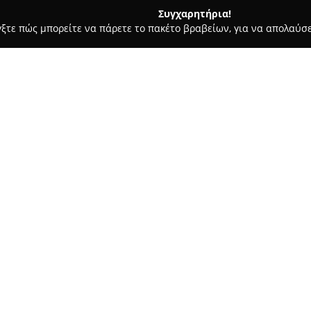
Συγχαρητήρια!
γξτε πώς μπορείτε να πάρετε το πακέτο βραβείων, για να απολαύσε
ων, Καλλωπιστικά Φυτά - Νεα Μουδανια
Φυτώρια Τρατσέλα -
URSERIES
Σχετικά με την εταιρεία:
Η επιχείρηση
Φυτώρια Τρατσ
καλλιέργειας φυτών από το 19
διαθέτοντας μακροχρόνια εμπει
παραγωγή ελαιοδένδρων και φ
φάσμα καλλωπιστικών φυτών. Ε
επιδιώκοντας τη διασφάλιση υ
Ο πολλαπλασιασμός των ελαιο
μοσχευμάτων που προέρχονται 
φοινικόδεντρα καλλιεργούνται