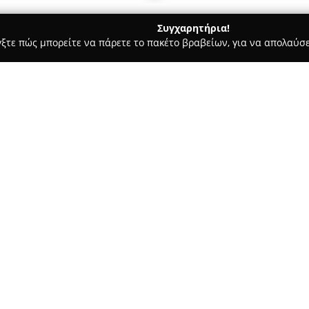
Συγχαρητήρια!
γξτε πώς μπορείτε να πάρετε το πακέτο βραβείων, για να απολαύσε
ων, Καλλωπιστικά Φυτά - Γλυφάδα
Φυτώρια Φράγκος Αντρεα
εου 159
Σχετικά με την εταιρεία:
Η εταιρεία
Φυτώρια Φράγκος
της ανθοκομίας και της κηποκο
προϊόντα με στόχο τη βελτίω
δραστηριότητές της χαρακτηρί
ενημέρωση της ευρείας συλλογ
χώρους.
Το κατάστημα προσφέρει μεγάλ
εποχιακής φύσεως, εξασφαλίζο