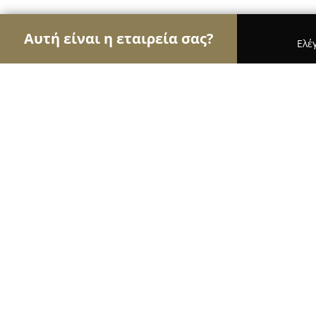
Αυτή είναι η εταιρεία σας?
Ελέ
Αετοί της κηπουρικής
Φυτώρια, Συντήρηση Κήπ
Φυτώρια Φράγκος Αντρεα Παπαντρ
9.6
(73)
Γλυφάδα, Ανδρέα Παπανδρέου 159
Εμφάνιση αριθμού τηλεφώνου