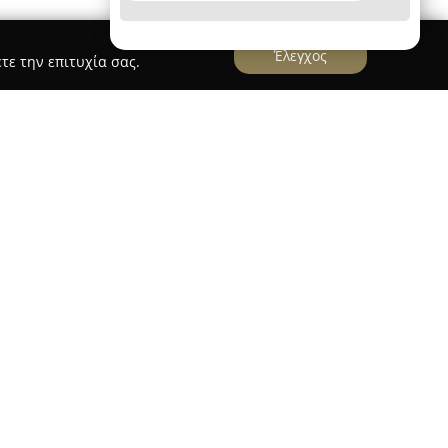
Έλεγχος
τε την επιτυχία σας.
 Παπαντρεου 159
έχει αναπτύξει σημαντική παρουσία στον κλάδο
μίας, παρέχοντας ποικίλες υπηρεσίες και
ση των πράσινων χώρων στη Γλυφάδα. Οι
ζονται από πολύχρονη εμπειρία και συνεχή
ής φυτών για εσωτερικούς και εξωτερικούς
η ποικιλία από λουλούδια, θάμνους και φυτά
ντας υψηλή ποιότητα σε όλα τα είδη. Το