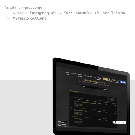
Αετοί της κηπουρικής
Φυτώρια, Συντήρηση Κήπων, Καλλωπιστικά Φυτά - Νέα Παλάτια
Φυτώριο Καλλίνης