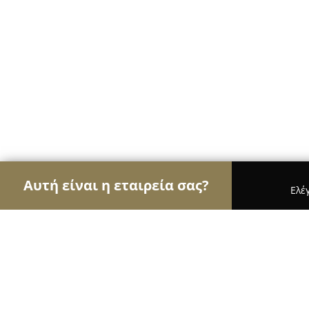
Αυτή είναι η εταιρεία σας?
Ελέ
Αετοί της κηπουρικής
Φυτώρια, Συντήρηση Κήπω
Φυτώριο Λάκκος