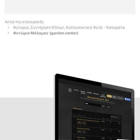
Αετοί της κηπουρικής
Φυτώρια, Συντήρηση Κήπων, Καλλωπιστικά Φυτά - Καλαμάτα
Φυτώριο Μάλαμας (garden center)