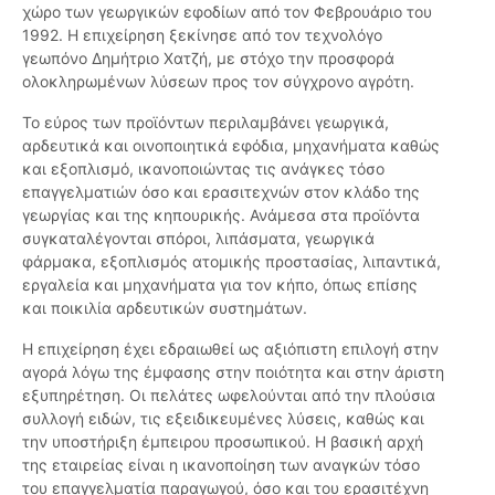
χώρο των γεωργικών εφοδίων από τον Φεβρουάριο του
1992. Η επιχείρηση ξεκίνησε από τον τεχνολόγο
γεωπόνο Δημήτριο Χατζή, με στόχο την προσφορά
ολοκληρωμένων λύσεων προς τον σύγχρονο αγρότη.
Το εύρος των προϊόντων περιλαμβάνει γεωργικά,
αρδευτικά και οινοποιητικά εφόδια, μηχανήματα καθώς
και εξοπλισμό, ικανοποιώντας τις ανάγκες τόσο
επαγγελματιών όσο και ερασιτεχνών στον κλάδο της
γεωργίας και της κηπουρικής. Ανάμεσα στα προϊόντα
συγκαταλέγονται σπόροι, λιπάσματα, γεωργικά
φάρμακα, εξοπλισμός ατομικής προστασίας, λιπαντικά,
εργαλεία και μηχανήματα για τον κήπο, όπως επίσης
και ποικιλία αρδευτικών συστημάτων.
Η επιχείρηση έχει εδραιωθεί ως αξιόπιστη επιλογή στην
αγορά λόγω της έμφασης στην ποιότητα και στην άριστη
εξυπηρέτηση. Οι πελάτες ωφελούνται από την πλούσια
συλλογή ειδών, τις εξειδικευμένες λύσεις, καθώς και
την υποστήριξη έμπειρου προσωπικού. Η βασική αρχή
της εταιρείας είναι η ικανοποίηση των αναγκών τόσο
του επαγγελματία παραγωγού, όσο και του ερασιτέχνη