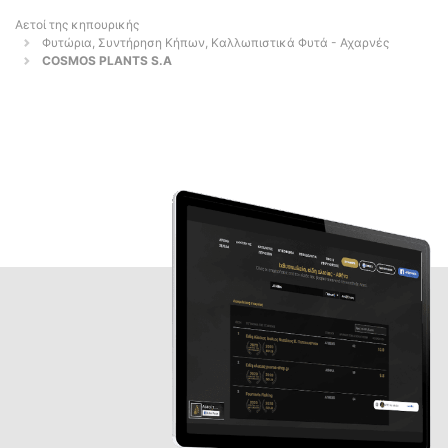
Αετοί της κηπουρικής
Φυτώρια, Συντήρηση Κήπων, Καλλωπιστικά Φυτά - Αχαρνές
COSMOS PLANTS S.A