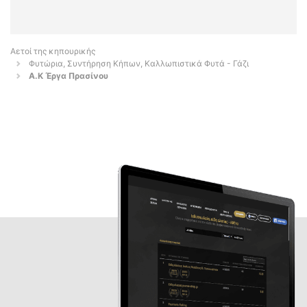
Αετοί της κηπουρικής
Φυτώρια, Συντήρηση Κήπων, Καλλωπιστικά Φυτά - Γάζι
Α.Κ Έργα Πρασίνου