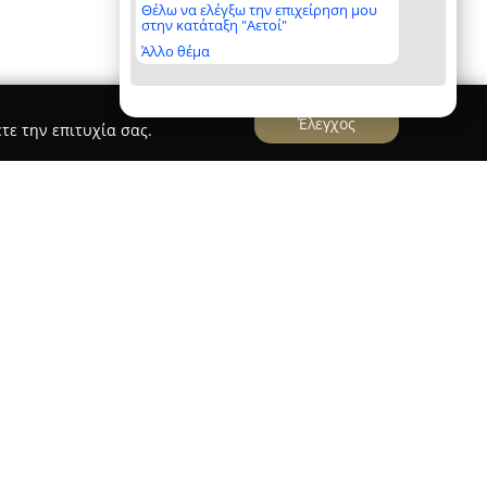
Θέλω να ελέγξω την επιχείρηση μου
στην κατάταξη "Αετοί"
Άλλο θέμα
Έλεγχος
τε την επιτυχία σας.
ΟΣ ΓΕΩΠΟΝΟΣ ΑΠΘ,Msc
δόπουλος Χαρίσιος
έχει ως έδρα του την
ς 9, και δραστηριοποιείται στην παροχή
 κλάδο της γεωπονίας και της κηπουρικής.
ία και εξειδικευμένες γνώσεις, το γραφείο
 την υγεία και την ανάπτυξη των φυτών.
μβάνονται η διάγνωση και αντιμετώπιση