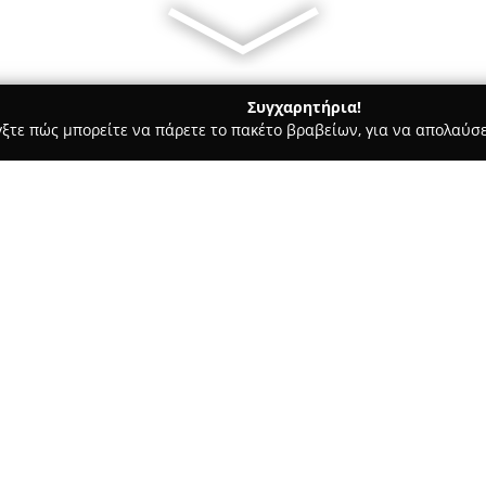
Συγχαρητήρια!
γξτε πώς μπορείτε να πάρετε το πακέτο βραβείων, για να απολαύσε
ων, Καλλωπιστικά Φυτά - Κοζάνη
ΠΑΠΑΔΟΠΟΥΛΟΣ Ε. ΧΑΡΙΣΙ
ΠΟΝΟΣ ΑΠΘ,Msc
Σχετικά με την εταιρεία:
Το
Γεωπονικό Γραφείο Παπα
Κοζάνη, στην οδό Αριστοφάνου
ολοκληρωμένων υπηρεσιών στον
Εξοπλισμένο με πολυετή εμπειρ
προσφέρει λύσεις που αφορούν
Μεταξύ των υπηρεσιών περιλα