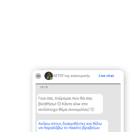
ΑΕΤΟΊ της κηπουρικής
Live chat
14:18
Γεια σας. Χαίρομαι που θα σας
βοηθήσω! 🙂 Κάντε κλικ στο
αντίστοιχο θέμα συνομιλίας! 🙂
Ανήκω στους διακριθέντες και θέλω
να παραλάβω το πακέτο βραβείων