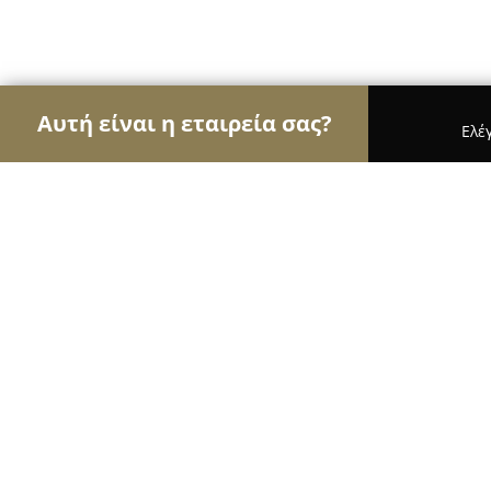
Αυτή είναι η εταιρεία σας?
Ελέ
Αετοί της κηπουρικής
Φυτώρια, Συντήρηση Κήπ
ΠΑΠΑΔΟΠΟΥΛΟΣ Ε. ΧΑΡΙΣΙΟΣ ΓΕΩ
9.6
(75)
Κοζάνη, Αριστοφάνους 9