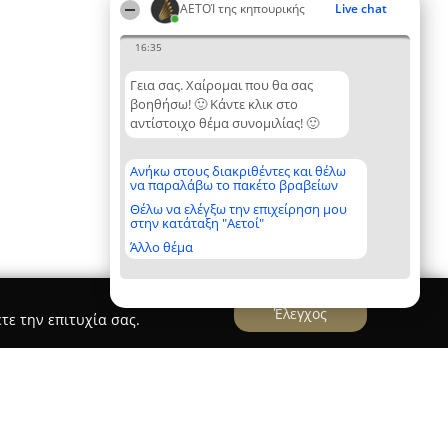
ΑΕΤΟΊ της κηπουρικής
Live chat
16:35
Γεια σας. Χαίρομαι που θα σας
βοηθήσω! 🙂 Κάντε κλικ στο
αντίστοιχο θέμα συνομιλίας! 🙂
Ανήκω στους διακριθέντες και θέλω
να παραλάβω το πακέτο βραβείων
Θέλω να ελέγξω την επιχείρηση μου
στην κατάταξη "Αετοί"
Άλλο θέμα
Έλεγχος
τε την επιτυχία σας.