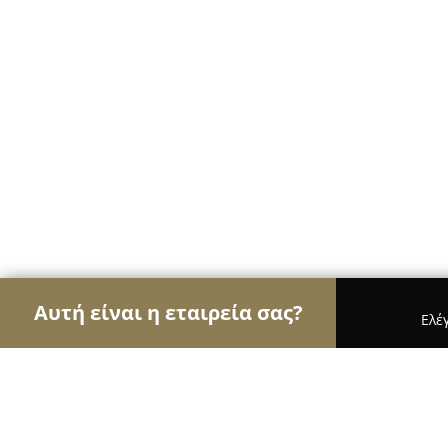
Αυτή είναι η εταιρεία σας?
Ελέ
Αετοί της κηπουρικής
Φυτώρια, Συντήρηση Κήπ