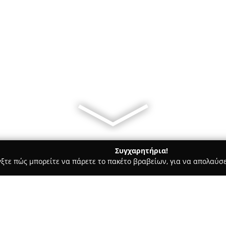
Συγχαρητήρια!
γξτε πώς μπορείτε να πάρετε το πακέτο βραβείων, για να απολαύσε
ων, Καλλωπιστικά Φυτά - Αχαρνές
Drougardens