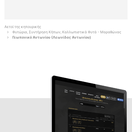
Αετοί της κηπουρικής
Φυτώρια, Συντήρηση Κήπων, Καλλωπιστικά Φυτά - Μαραθώνας
Γεωπονικό Αντωνίου (Λεωνίδας Αντωνίου)