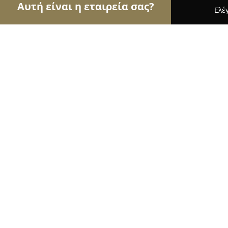
Αυτή είναι η εταιρεία σας?
Ελέ
Αετοί της κηπουρικής
Φυτώρια, Συντήρηση Κήπω
Παντός Κήπου-Ανθοπωλείο-Φυτώρι
9.6
(123)
Γάζι, Ελ. Βενιζέλου 69Α
Εμφάνιση αριθμού τηλεφώνου