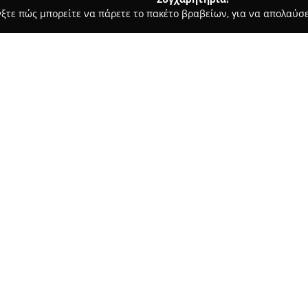
γξτε πώς μπορείτε να πάρετε το πακέτο βραβείων, για να απολαύσε
ν, Καλλωπιστικά Φυτά - Γάζι
Παντός Κήπου-Ανθοπωλείο-Φυ
ο-Flowershop
Σχετικά με την εταιρεία:
Η επιχείρηση
Παντός Κήπου
π
διακρίνεται ως ένα καθιερωμέ
ανθοκομίας, προσφέροντας μεγ
ποιότητας. Η γκάμα των προϊό
εσωτερικό όσο και τον εξωτερι
καλύπτουν διάφορες περιστάσε
Η εταιρεία διαθέτει εξειδίκε
μπουκέτων αλλά και στεφανιών
διακόσμησης για γάμους, βαπτί
διακριτή αισθητική και την κά