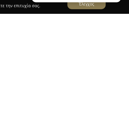
Έλεγχος
τε την επιτυχία σας.
τώριο-Flowershop
ου βρίσκεται στο Γάζι Ηρακλείου Κρήτης
νο κατάστημα στον τομέα της κηπουρικής και της
άλη ποικιλία σε λουλούδια και φυτά υψηλής
ντων της περιλαμβάνει τόσο φυτά για το
κό χώρο, καθώς και επιλεγμένα άνθη που
ις.
υση στη δημιουργία ανθοσυνθέσεων, εποχιακών
, ενώ παράλληλα παρέχει πλήρεις υπηρεσίες
σεις και κοινωνικές εκδηλώσεις, με έμφαση στη
λυψη κάθε ιδιαίτερης ανάγκης. Η
επιχείρηση