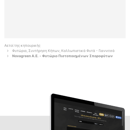
Αετοί της κηπουρικής
Φυτώρια, Συντήρηση Κήπων, Καλλωπιστικά Φυτά - Γιαννιτσά
Novagreen A.E. - Φυτώριο Πιστοποιημένων Σποροφύτων