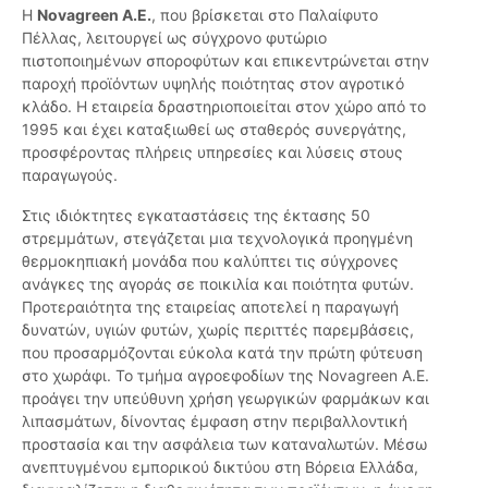
Η
Novagreen Α.Ε.
, που βρίσκεται στο Παλαίφυτο
Πέλλας, λειτουργεί ως σύγχρονο φυτώριο
πιστοποιημένων σποροφύτων και επικεντρώνεται στην
παροχή προϊόντων υψηλής ποιότητας στον αγροτικό
κλάδο. Η εταιρεία δραστηριοποιείται στον χώρο από το
1995 και έχει καταξιωθεί ως σταθερός συνεργάτης,
προσφέροντας πλήρεις υπηρεσίες και λύσεις στους
παραγωγούς.
Στις ιδιόκτητες εγκαταστάσεις της έκτασης 50
στρεμμάτων, στεγάζεται μια τεχνολογικά προηγμένη
θερμοκηπιακή μονάδα που καλύπτει τις σύγχρονες
ανάγκες της αγοράς σε ποικιλία και ποιότητα φυτών.
Προτεραιότητα της εταιρείας αποτελεί η παραγωγή
δυνατών, υγιών φυτών, χωρίς περιττές παρεμβάσεις,
που προσαρμόζονται εύκολα κατά την πρώτη φύτευση
στο χωράφι. Το τμήμα αγροεφοδίων της Novagreen Α.Ε.
προάγει την υπεύθυνη χρήση γεωργικών φαρμάκων και
λιπασμάτων, δίνοντας έμφαση στην περιβαλλοντική
προστασία και την ασφάλεια των καταναλωτών. Μέσω
ανεπτυγμένου εμπορικού δικτύου στη Βόρεια Ελλάδα,