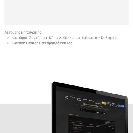
Αετοί της κηπουρικής
Φυτώρια, Συντήρηση Κήπων, Καλλωπιστικά Φυτά - Καλαμάτα
Garden Center Παπαργυρόπουλος