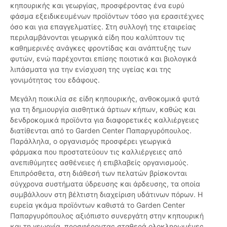
κηπουρικής και γεωργίας, προσφέροντας ένα ευρύ
φάσμα εξειδικευμένων προϊόντων τόσο για ερασιτέχνες
όσο και για επαγγελματίες. Στη συλλογή της εταιρείας
περιλαμβάνονται γεωργικά είδη που καλύπτουν τις
καθημερινές ανάγκες φροντίδας και ανάπτυξης των
φυτών, ενώ παρέχονται επίσης ποιοτικά και βιολογικά
λιπάσματα για την ενίσχυση της υγείας και της
γονιμότητας του εδάφους.
Μεγάλη ποικιλία σε είδη κηπουρικής, ανθοκομικά φυτά
για τη δημιουργία αισθητικά άρτιων κήπων, καθώς και
δενδροκομικά προϊόντα για διαφορετικές καλλιέργειες
διατίθενται από το Garden Center Παπαργυρόπουλος.
Παράλληλα, o οργανισμός προσφέρει γεωργικά
φάρμακα που προστατεύουν τις καλλιέργειες από
ανεπιθύμητες ασθένειες ή επιβλαβείς οργανισμούς.
Επιπρόσθετα, στη διάθεσή των πελατών βρίσκονται
σύγχρονα συστήματα ύδρευσης και άρδευσης, τα οποία
συμβάλλουν στη βέλτιστη διαχείριση υδάτινων πόρων. Η
ευρεία γκάμα προϊόντων καθιστά το Garden Center
Παπαργυρόπουλος αξιόπιστο συνεργάτη στην κηπουρική
και τη γεωργία, προσφέροντας σταθερά ολοκληρωμένες