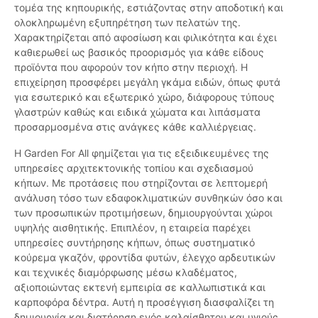
τομέα της κηπουρικής, εστιάζοντας στην αποδοτική και
ολοκληρωμένη εξυπηρέτηση των πελατών της.
Χαρακτηρίζεται από αφοσίωση και φιλικότητα και έχει
καθιερωθεί ως βασικός προορισμός για κάθε είδους
προϊόντα που αφορούν τον κήπο στην περιοχή. Η
επιχείρηση προσφέρει μεγάλη γκάμα ειδών, όπως φυτά
για εσωτερικό και εξωτερικό χώρο, διάφορους τύπους
γλαστρών καθώς και ειδικά χώματα και λιπάσματα
προσαρμοσμένα στις ανάγκες κάθε καλλιέργειας.
Η Garden For All φημίζεται για τις εξειδικευμένες της
υπηρεσίες αρχιτεκτονικής τοπίου και σχεδιασμού
κήπων. Με προτάσεις που στηρίζονται σε λεπτομερή
ανάλυση τόσο των εδαφοκλιματικών συνθηκών όσο και
των προσωπικών προτιμήσεων, δημιουργούνται χώροι
υψηλής αισθητικής. Επιπλέον, η εταιρεία παρέχει
υπηρεσίες συντήρησης κήπων, όπως συστηματικό
κούρεμα γκαζόν, φροντίδα φυτών, έλεγχο αρδευτικών
και τεχνικές διαμόρφωσης μέσω κλαδέματος,
αξιοποιώντας εκτενή εμπειρία σε καλλωπιστικά και
καρποφόρα δέντρα. Αυτή η προσέγγιση διασφαλίζει τη
δημιουργία και διατήρηση ενός καλαίσθητου και υγιούς