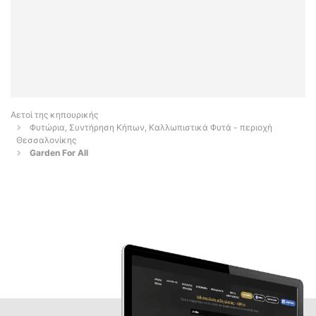
Αετοί της κηπουρικής
Φυτώρια, Συντήρηση Κήπων, Καλλωπιστικά Φυτά - περιοχή
Θεσσαλονίκης
Garden For All