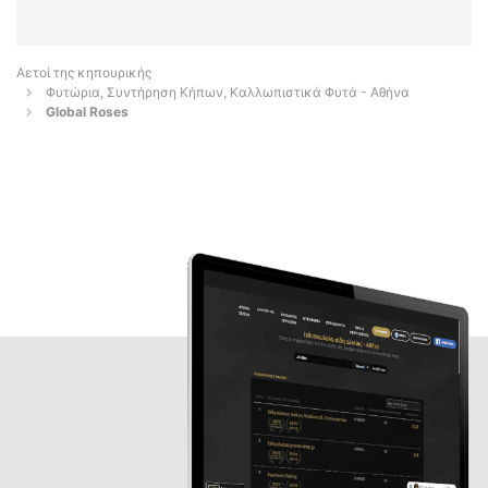
Αετοί της κηπουρικής
Φυτώρια, Συντήρηση Κήπων, Καλλωπιστικά Φυτά - Αθήνα
Global Roses