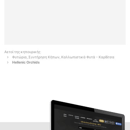
Αετοί της κηπουρικής
Φυτώρια, Συντήρηση Κήπων, Καλλωπιστικά Φυτά - Καρδίτσα
Hellenic Orchids