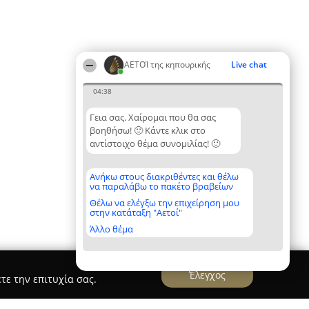
ΑΕΤΟΊ της κηπουρικής
Live chat
04:38
Γεια σας. Χαίρομαι που θα σας
βοηθήσω! 🙂 Κάντε κλικ στο
αντίστοιχο θέμα συνομιλίας! 🙂
Ανήκω στους διακριθέντες και θέλω
να παραλάβω το πακέτο βραβείων
Θέλω να ελέγξω την επιχείρηση μου
στην κατάταξη "Αετοί"
Άλλο θέμα
Έλεγχος
τε την επιτυχία σας.