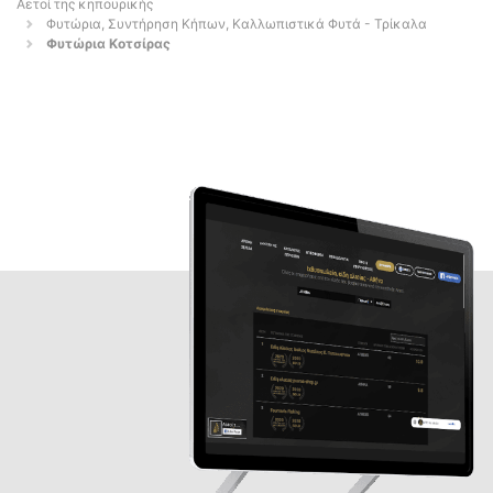
Αετοί της κηπουρικής
Φυτώρια, Συντήρηση Κήπων, Καλλωπιστικά Φυτά - Τρίκαλα
Φυτώρια Κοτσίρας