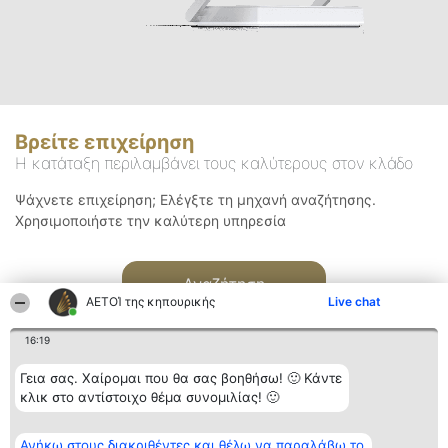
Βρείτε επιχείρηση
Η κατάταξη περιλαμβάνει τους καλύτερους στον κλάδο
Ψάχνετε επιχείρηση; Ελέγξτε τη μηχανή αναζήτησης.
Χρησιμοποιήστε την καλύτερη υπηρεσία
Αναζήτηση
ΑΕΤΟΊ της κηπουρικής
Live chat
16:19
Γεια σας. Χαίρομαι που θα σας βοηθήσω! 🙂 Κάντε
κλικ στο αντίστοιχο θέμα συνομιλίας! 🙂
Διοργανωτής της
Κατάταξη
Επικοινωνία
Ανήκω στους διακριθέντες και θέλω να παραλάβω το
κατάταξης
Διακριθέντες
Επικοινωνία