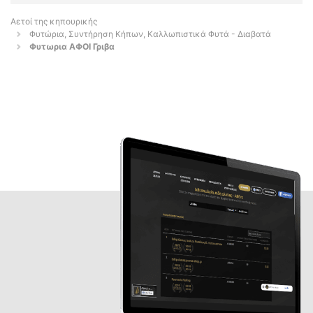
Αετοί της κηπουρικής
Φυτώρια, Συντήρηση Κήπων, Καλλωπιστικά Φυτά - Διαβατά
Φυτωρια ΑΦΟΙ Γριβα