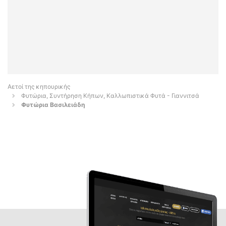
Αετοί της κηπουρικής
Φυτώρια, Συντήρηση Κήπων, Καλλωπιστικά Φυτά - Γιαννιτσά
Φυτώρια Βασιλειάδη