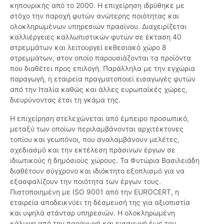
κηπουρικής από το 2000. Η επιχείρηση ιδρύθηκε με
στόχο την παροχή φυτών ανώτερης ποιότητας και
ολοκληρωμένων υπηρεσιών πρασίνου. Διαχειρίζεται
καλλιέργειες καλλωπιστικών φυτών σε έκταση 40
στρεμμάτων και λειτουργεί εκθεσιακό χώρο 8
στρεμμάτων, στον οποίο παρουσιάζονται τα προϊόντα
που διαθέτει προς επιλογή. Παράλληλα με την εγχώρια
παραγωγή, η εταιρεία πραγματοποιεί εισαγωγές φυτών
από την Ιταλία καθώς και άλλες ευρωπαϊκές χώρες,
διευρύνοντας έτσι τη γκάμα της.
Η επιχείρηση στελεχώνεται από έμπειρο προσωπικό,
μεταξύ των οποίων περιλαμβάνονται αρχιτέκτονες
τοπίου και γεωπόνοι, που αναλαμβάνουν μελέτες,
σχεδιασμό και την εκτέλεση πράσινων έργων σε
ιδιωτικούς ή δημόσιους χώρους. Τα Φυτώρια Βασιλειάδη
διαθέτουν σύγχρονο και ιδιόκτητο εξοπλισμό για να
εξασφαλίζουν την ποιότητα των έργων τους.
Πιστοποιημένη με ISO 9001 από την EUROCERT, η
εταιρεία αποδεικνύει τη δέσμευσή της για αξιοπιστία
και υψηλά στάνταρ υπηρεσιών. Η ολοκληρωμένη
κάλυψη από την παραγωγή και εισαγωγή έως τον