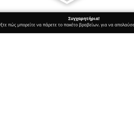
Συγχαρητήρια!
γξτε πώς μπορείτε να πάρετε το πακέτο βραβείων, για να απολαύσε
ων, Καλλωπιστικά Φυτά - Ευκαρπια
ORTOTOTEM
Σχετικά με την εταιρεία:
Η εταιρεία
ORTOTOTEM
εδρεύε
Θεσσαλονίκη και ειδικεύεται 
προορίζονται τόσο για τον κήπο
πλούσια σειρά προϊόντων που 
ανταποκρίνεται σε διαφορετικ
της περιλαμβάνει ανθεκτικές κ
μεταλλικές βάσεις για φυτά μ
ποιότητας, καθώς και πολλά εί