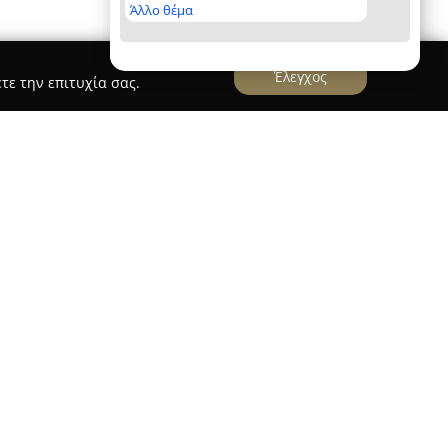
Άλλο θέμα
Έλεγχος
τε την επιτυχία σας.
ι στην οδό Κωνσταντινουπόλεως 81 στη
στο χονδρεμπόριο πλαστικών ειδών που
 όσο και για οικιακή χρήση. Διακρίνεται για την
προσφέρει, η οποία διαμορφώνεται με στόχο να
ές αγοραστικές ανάγκες. Το εύρος των προϊόντων
αι πρακτικές γλάστρες, καλαίσθητες ζαρντινιέρες,
ε υψηλή σταθερότητα, πέργκολες ανώτερης
δη οικιακής χρήσης όπως ανθεκτικά βαρέλια,