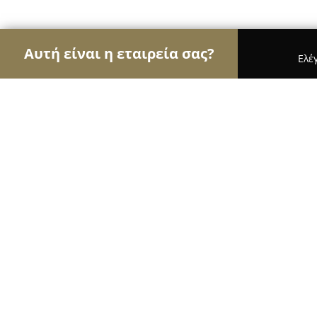
Αυτή είναι η εταιρεία σας?
Ελέ
Αετοί της κηπουρικής
Φυτώρια, Συντήρηση Κήπ
ORTOTOTEM
9.6
(30)
Ευκαρπια, Διδω Σωτηριου 17
Εμφάνιση αριθμού τηλεφώνου