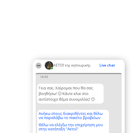
ΑΕΤΟΊ της κηπουρικής
Live chat
14:32
Γεια σας. Χαίρομαι που θα σας
βοηθήσω! 🙂 Κάντε κλικ στο
αντίστοιχο θέμα συνομιλίας! 🙂
Ανήκω στους διακριθέντες και θέλω
να παραλάβω το πακέτο βραβείων
Θέλω να ελέγξω την επιχείρηση μου
στην κατάταξη "Αετοί"