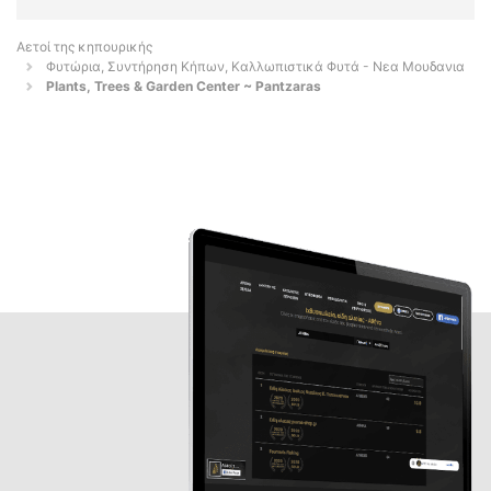
Αετοί της κηπουρικής
Φυτώρια, Συντήρηση Κήπων, Καλλωπιστικά Φυτά - Νεα Μουδανια
Plants, Trees & Garden Center ~ Pantzaras