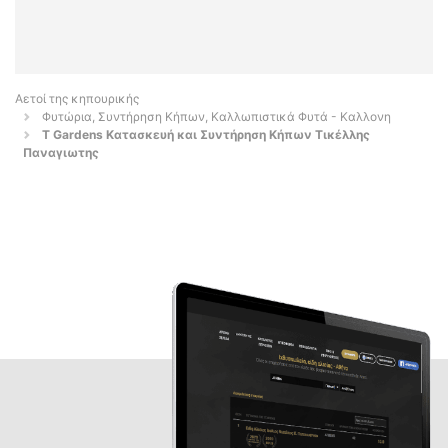
Αετοί της κηπουρικής
Φυτώρια, Συντήρηση Κήπων, Καλλωπιστικά Φυτά - Καλλονη
T Gardens Κατασκευή και Συντήρηση Κήπων Τικέλλης
Παναγιωτης