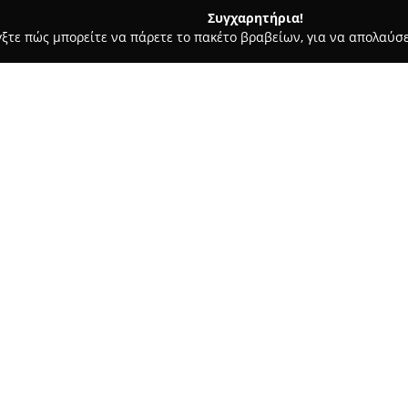
Συγχαρητήρια!
γξτε πώς μπορείτε να πάρετε το πακέτο βραβείων, για να απολαύσε
ων, Καλλωπιστικά Φυτά - Ασβεστοχωρι
Φυτώριο-Ζωοτροφές 
Σχετικά με την εταιρεία:
Φυτώριο-Ζωοτροφές Χορτιά
εξυπηρέτησης στην περιοχή τ
εξειδικευμένες λύσεις για τη
των ζώων. Η εταιρεία διαθέτει
καρποφόρα δέντρα, καθώς και
υψηλής ποιότητας, προκειμένο
η
ζωντάνια κάθε κήπου.
Επιπλέον, το κατάστημα δραστ
παρέχοντας πολλές επιλογές σε