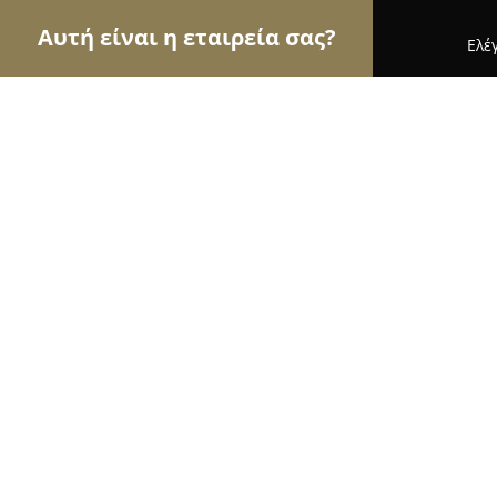
Αυτή είναι η εταιρεία σας?
Ελέ
Αετοί της κηπουρικής
Φυτώρια, Συντήρηση Κήπ
Φυτώριο-Ζωοτροφές Χορτιάτη
8.9
(14)
Ασβεστοχωρι, επαρχιακη Θεσσαλονικης-Χορτιατ
Εμφάνιση αριθμού τηλεφώνου