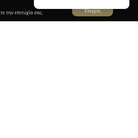
Έλεγχος
τε την επιτυχία σας.
Χορτιάτη
τη
θεωρείται ένα σταθερό και αξιόπιστο σημείο
ου Χορτιάτη Θεσσαλονίκης, όπου προσφέρονται
ν κάλυψη των αναγκών τόσο του κήπου όσο και
 ευρεία ποικιλία σε είδη φυτών, αρωματικά,
 προϊόντα για τη θρέψη των φυτών και φυτόχωμα
υ να υποστηρίξει την υγιή ανάπτυξη και τη
ηριοποιείται και στον τομέα των ζωοτροφών,
 τροφές για πτηνά, ψάρια και κατοικίδια, αλλά